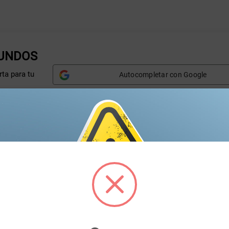
GUNDOS
ta para tu
Autocompletar con Google
Nombre*
A
Correo electrónico*
T
Marca*