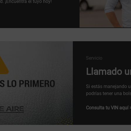
d. ¡Encuentra el tuyo hoy!
Servicio
Llamado ur
Si estás manejando un
podrías tener una bol
Consulta tu VIN aquí 