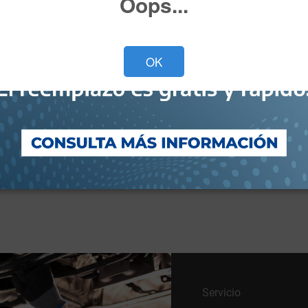
Oops...
Versión*
OK
He leído y acepto el
Aviso de Privacidad*
Deseo recibir ofertas y novedades.
Cotiza ahora
Servicio