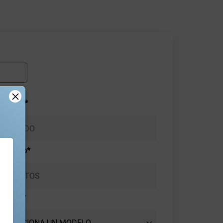
pellido*
eléfono*
Modelo*